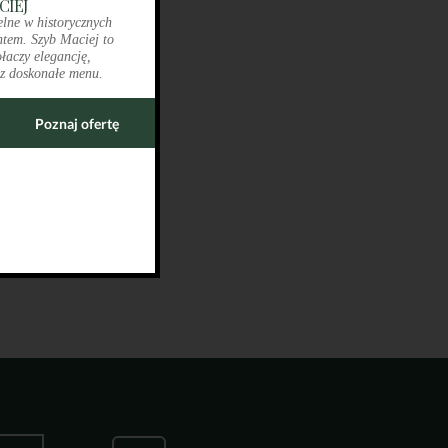
CIEJ
elne w historycznych
tem. Szyb Maciej to
ołaczy elegancję,
z doskonałe menu.
Poznaj ofertę