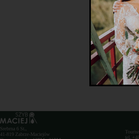
Srebrna 6 St.,
Touris
41-819 Zabrze-Maciejów
tel. +