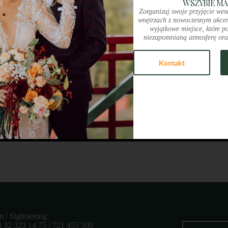
W SZYBIE MA
Zorganizuj swoje przyjęcie wes
wnętrzach z nowoczesnym akcen
wyjątkowe miejsce, które p
niezapomnianą atmosferę ora
Kontakt
m / Sightseeing
48 32 323 14 75 / 721 455 500