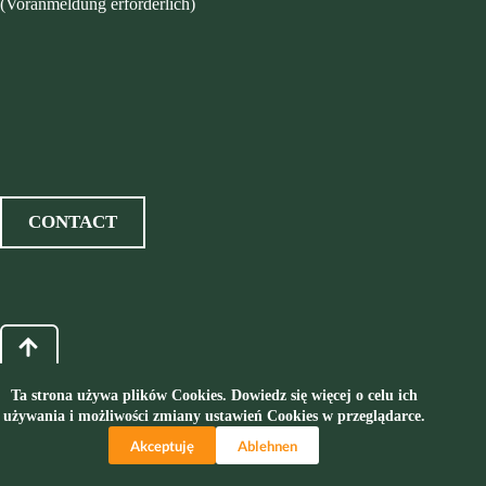
(Voranmeldung erforderlich)
CONTACT
Ta strona używa plików Cookies. Dowiedz się więcej o celu ich
używania i możliwości zmiany ustawień Cookies w przeglądarce.
Akceptuję
Ablehnen
Alle Rechte vorbehalten © 2026 Szyb Maciej | Leistung:
BOMBARDIER AD AGENCY