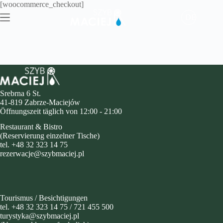
Zum
[woocommerce_checkout]
Inhalt
DE
springen
Srebrna 6 St.
41-819 Zabrze-Maciejów
Öffnungszeit täglich von 12:00 - 21:00
Restaurant & Bistro
(Reservierung einzelner Tische)
tel. +48 32 323 14 75
rezerwacje@szybmaciej.pl
Tourismus / Besichtigungen
tel. +48 32 323 14 75 / 721 455 500
turystyka@szybmaciej.pl