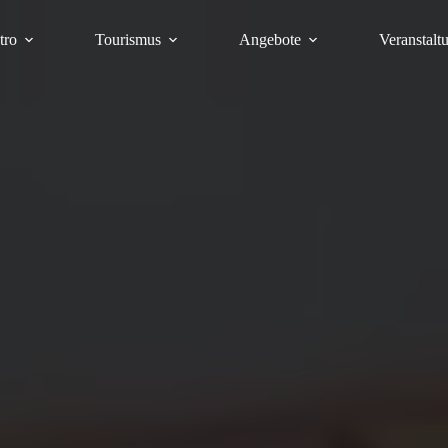
tro
Tourismus
Angebote
Veranstalt