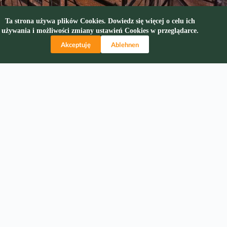
Ta strona używa plików Cookies. Dowiedz się więcej o celu ich
używania i możliwości zmiany ustawień Cookies w przeglądarce.
Akceptuję
Ablehnen
Szyb Maciej
Der Maciej-Schacht ist ein Gebäudekomplex des ehemaligen
Bergwerks “Concordia”, später “Pstrowski”, in Zabrze – Maciejów.
Die Geschichte dieser Gebäude vom Anfang des 20. Jahrhunderts
sollte mit der Erschöpfung der Steinkohlelagerstätten in diesem Gebiet
enden. Jahrhunderts sollte mit der Erschöpfung der
Steinkohlevorkommen in diesem Gebiet enden. Die Geschichte des
Schachtes ist jedoch mit Dr. Zbigniew Barecki und der Bergbaufirma
DEMEX Sp. z o.o. verbunden, die den Schacht in einen
Tiefwasserschacht umwandelten, und die Gebäude, Anlagen und
Einrichtungen erfüllen nach der Umwandlung nun völlig neue soziale,
kulturelle und wirtschaftliche Funktionen. Der Maciej-Schacht, der auf
der Route der technischen Denkmäler liegt, verbindet Geschichte mit
Moderne und die intensiv gestaltete Museumsausstellung lässt jeden
Besucher den Zauber des alten technischen Handwerks spüren, das zur
Grundlage für die Entwicklung der gesamten Region und zur Quelle