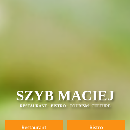
SZYB MACIEJ
RESTAURANT
·
BISTRO
·
TOURISM
·
CULTURE
Restaurant
Bistro