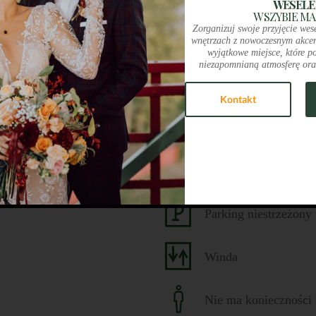
WESELE
W SZYBIE MA
Zorganizuj swoje przyjęcie wes
wnętrzach z nowoczesnym akcen
wyjątkowe miejsce, które p
niezapomnianą atmosferę ora
Obiekt przyjazny ro
Kontakt
Obiekt dostosowany d
Toaleta
Parking niestrzeżony
Winda
Nie ma konieczności 