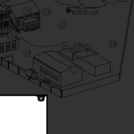
11
6
13
12
5
19
15
14
7
8