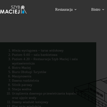
Przejdź
do
Restauracja
Bistro
treści
Wieża wyciągowa – taras widokowy
Poziom 9.60 – sala bankietowa
Poziom 4.20 – Restauracja Szyb Maciej i sala
wystawiennicza
Bistro Maciej
Biuro Obsługi Turystów
Maszynownia
Dawna rozdzielnia
Silnik parowy
Stacja wodna
Urządzenia dawnego przewietrzania kopalni
oraz ujęcie wody
Dawny wiadukt kolejowy
Plac przy wiadukcie