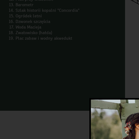
Barometr
Szlak historii kopalni "Concordia"
Ogródek letni
Dzwonek szczęścia
Woda Macieja
Zwałowisko (hałda)
Plac zabaw i wodny akwedukt