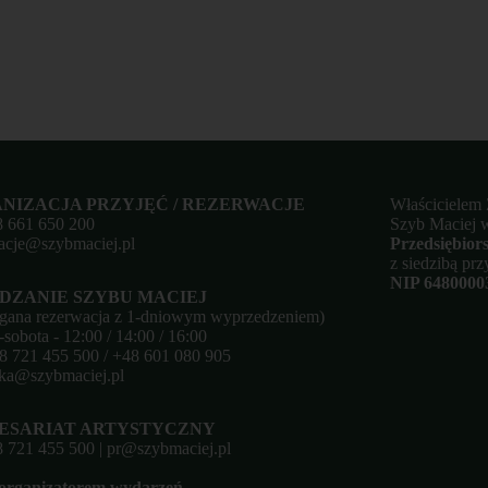
NIZACJA PRZYJĘĆ / REZERWACJE
Właścicielem
8
661 650 200
Szyb Maciej w
acje@szybmaciej.pl
Przedsiębior
z siedzibą pr
NIP 6480000
DZANIE SZYBU MACIEJ
ana rezerwacja z 1-dniowym wyprzedzeniem)
sobota - 12:00 / 14:00 / 16:00
8 721 455 500
/
+48 601 080 905
yka@szybmaciej.pl
ESARIAT ARTYSTYCZNY
 721 455 500
|
pr@szybmaciej.pl
organizatorem wydarzeń