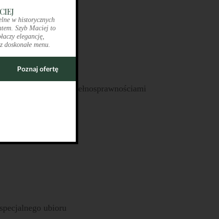
CIEJ
elne w historycznych
tem. Szyb Maciej to
ołaczy elegancję,
z doskonałe menu.
werzystom
Poznaj ofertę
o potrzeb osób z niepełnosprawnościami
specjalnego ubioru