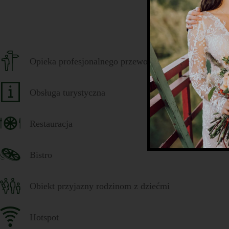
Opieka profesjonalnego przewodnika
Obsługa turystyczna
Restauracja
Bistro
Obiekt przyjazny rodzinom z dziećmi
Hotspot