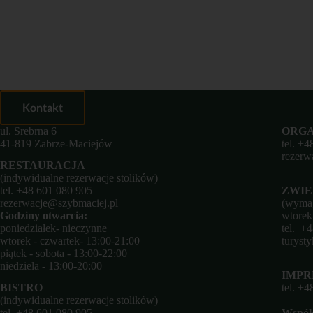
Kontakt
ul. Srebrna 6
ORGA
41-819 Zabrze-Maciejów
tel.
+4
rezerw
RESTAURACJA
(indywidualne rezerwacje stolików)
tel.
+48 601 080 905
ZWIE
rezerwacje@szybmaciej.pl
(wymag
Godziny otwarcia:
wtorek-
poniedziałek- nieczynne
tel.
+4
wtorek - czwartek- 13:00-21:00
turyst
piątek - sobota - 13:00-22:00
niedziela - 13:00-20:00
IMPR
BISTRO
tel.
+48
(indywidualne rezerwacje stolików)
tel.
+48 601 080 905
Współ