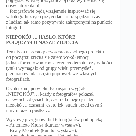
pogłębiać wiedzę fotograficzną oraz wymieniać się
doświadczeniami;
– fotografowie będą wzajemnie inspirować się
w fotograficznych przygodach oraz spędzać czas
z ludźmi tak samo pozytywnie zakręconymi na punkcie
fotografii.
NIEPOKÓJ…. HASŁO, KTÓRE
POŁĄCZYŁO NASZE ZDJĘCIA
Tematyka naszego pierwszego wspólnego projektu
od początku kręciła się zatem wokół emocji,
jednak formułowanie ostatecznego tematu, czy w końcu
tytułu wymagało od grupy wielu przemyśleń,
przepracowania, często poprawek we własnych
fotografiach.
Ostatecznie, po wielu dyskusjach wygrał
„NIEPOKÓJ”… każdy z fotografów pokazał
na swoich zdjęciach to,czym dla niego jest ten
niepokój… czasami jest to lęk, strach przed czymś,
innym razem pustka …
Wystawę przygotowało 16 fotografów pod opieką:
– Antoniego Kreisa (kurator wystawy),
– Beaty Mendrek (kurator wystawy),
– Zarządu Stowarzyszenia Fotoedukacja.