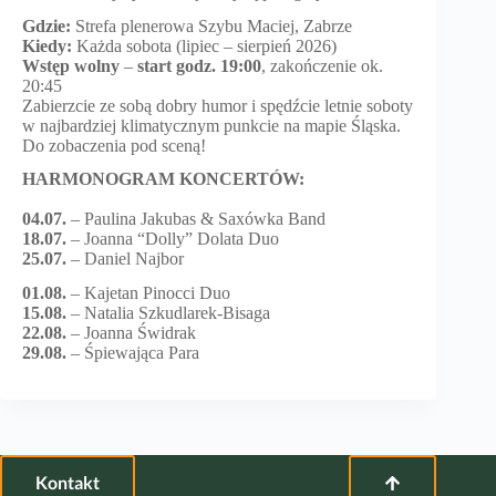
Gdzie:
Strefa plenerowa Szybu Maciej, Zabrze
Kiedy:
Każda sobota (lipiec – sierpień 2026)
Wstęp wolny
–
start godz. 19:00
, zakończenie ok.
20:45
Zabierzcie ze sobą dobry humor i spędźcie letnie soboty
w najbardziej klimatycznym punkcie na mapie Śląska.
Do zobaczenia pod sceną!
HARMONOGRAM KONCERTÓW:
04.07.
– Paulina Jakubas & Saxówka Band
18.07.
– Joanna “Dolly” Dolata Duo
25.07.
– Daniel Najbor
01.08.
– Kajetan Pinocci Duo
15.08.
– Natalia Szkudlarek-Bisaga
22.08.
– Joanna Świdrak
29.08.
– Śpiewająca Para
Kontakt