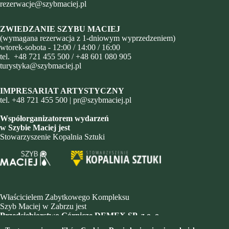
rezerwacje@szybmaciej.pl
ZWIEDZANIE SZYBU MACIEJ
(wymagana rezerwacja z 1-dniowym wyprzedzeniem)
wtorek-sobota - 12:00 / 14:00 / 16:00
tel.
+48 721 455 500
/
+48 601 080 905
turystyka@szybmaciej.pl
IMPRESARIAT ARTYSTYCZNY
tel.
+48 721 455 500
|
pr@szybmaciej.pl
Współorganizatorem wydarzeń
w Szybie Maciej jest
Stowarzyszenie Kopalnia Sztuki
Właścicielem Zabytkowego Kompleksu
Szyb Maciej w Zabrzu jest
Przedsiębiorstwo Górnicze DEMEX SP. z o. o.
z siedzibą przy ul. Hagera 41, 41-800 Zabrze,