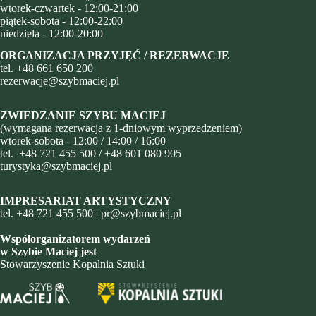
wtorek-czwartek - 12:00-21:00
piątek-sobota - 12:00-22:00
niedziela - 12:00-20:00
ORGANIZACJA PRZYJĘĆ / REZERWACJE
tel.
+48
661 650 200
rezerwacje@szybmaciej.pl
ZWIEDZANIE SZYBU MACIEJ
(wymagana rezerwacja z 1-dniowym wyprzedzeniem)
wtorek-sobota - 12:00 / 14:00 / 16:00
tel.
+48 721 455 500
/
+48 601 080 905
turystyka@szybmaciej.pl
IMPRESARIAT ARTYSTYCZNY
tel.
+48 721 455 500
|
pr@szybmaciej.pl
Współorganizatorem wydarzeń
w Szybie Maciej jest
Stowarzyszenie Kopalnia Sztuki