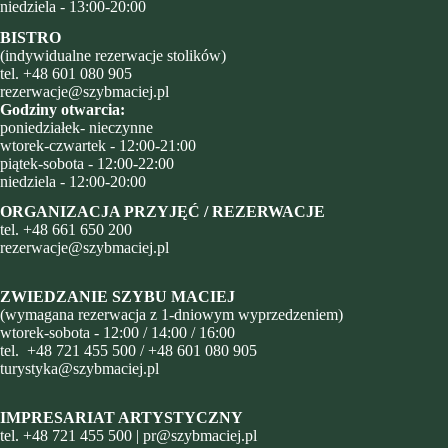
niedziela - 13:00-20:00
BISTRO
(indywidualne rezerwacje stolików)
tel.
+48 601 080 905
rezerwacje@szybmaciej.pl
Godziny otwarcia:
poniedziałek- nieczynne
wtorek-czwartek - 12:00-21:00
piątek-sobota - 12:00-22:00
niedziela - 12:00-20:00
ORGANIZACJA PRZYJĘĆ / REZERWACJE
tel.
+48
661 650 200
rezerwacje@szybmaciej.pl
ZWIEDZANIE SZYBU MACIEJ
(wymagana rezerwacja z 1-dniowym wyprzedzeniem)
wtorek-sobota - 12:00 / 14:00 / 16:00
tel.
+48 721 455 500
/
+48 601 080 905
turystyka@szybmaciej.pl
IMPRESARIAT ARTYSTYCZNY
tel.
+48 721 455 500
|
pr@szybmaciej.pl