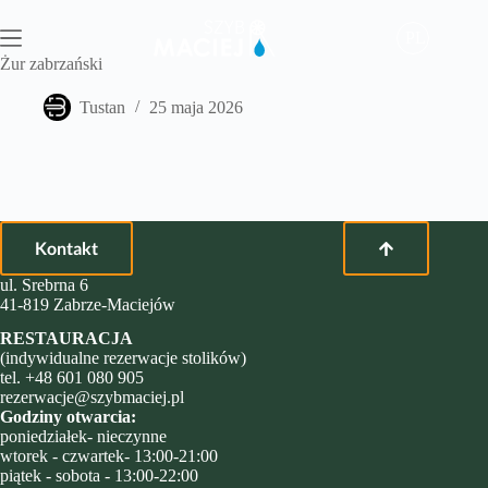
Przejdź
do
PL
treści
Żur zabrzański
Tustan
25 maja 2026
Kontakt
ul. Srebrna 6
41-819 Zabrze-Maciejów
RESTAURACJA
(indywidualne rezerwacje stolików)
tel.
+48 601 080 905
rezerwacje@szybmaciej.pl
Godziny otwarcia:
poniedziałek- nieczynne
wtorek - czwartek- 13:00-21:00
piątek - sobota - 13:00-22:00