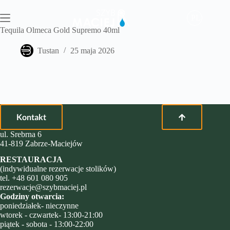
Przejdź
do
PL
treści
Tequila Olmeca Gold Supremo 40ml
Tustan
25 maja 2026
Kontakt
ul. Srebrna 6
41-819 Zabrze-Maciejów
RESTAURACJA
(indywidualne rezerwacje stolików)
tel.
+48 601 080 905
rezerwacje@szybmaciej.pl
Godziny otwarcia:
poniedziałek- nieczynne
wtorek - czwartek- 13:00-21:00
piątek - sobota - 13:00-22:00