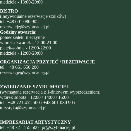
niedziela - 13:00-20:00
BISTRO
(indywidualne rezerwacje stolików)
tel.
+48 601 080 905
rezerwacje@szybmaciej.pl
Godziny otwarcia:
poniedziałek- nieczynne
wtorek-czwartek - 12:00-21:00
piątek-sobota - 12:00-22:00
niedziela - 12:00-20:00
ORGANIZACJA PRZYJĘĆ / REZERWACJE
tel.
+48
661 650 200
rezerwacje@szybmaciej.pl
ZWIEDZANIE SZYBU MACIEJ
(wymagana rezerwacja z 1-dniowym wyprzedzeniem)
wtorek-sobota - 12:00 / 14:00 / 16:00
tel.
+48 721 455 500
/
+48 601 080 905
turystyka@szybmaciej.pl
IMPRESARIAT ARTYSTYCZNY
tel.
+48 721 455 500
|
pr@szybmaciej.pl