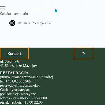
Przejdź
do
PL
treści
Sałatka z awokado
Tustan
25 maja 2026
Kontakt
ul. Srebrna 6
41-819 Zabrze-Maciejów
RESTAURACJA
(indywidualne rezerwacje stolików)
tel.
+48 601 080 905
rezerwacje@szybmaciej.pl
Godziny otwarcia:
poniedziałek- nieczynne
wtorek - czwartek- 13:00-21:00
piątek - sobota - 13:00-22:00