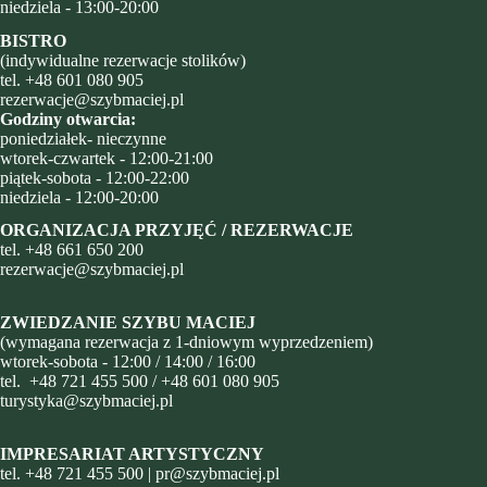
niedziela - 13:00-20:00
BISTRO
(indywidualne rezerwacje stolików)
tel.
+48 601 080 905
rezerwacje@szybmaciej.pl
Godziny otwarcia:
poniedziałek- nieczynne
wtorek-czwartek - 12:00-21:00
piątek-sobota - 12:00-22:00
niedziela - 12:00-20:00
ORGANIZACJA PRZYJĘĆ / REZERWACJE
tel.
+48
661 650 200
rezerwacje@szybmaciej.pl
ZWIEDZANIE SZYBU MACIEJ
(wymagana rezerwacja z 1-dniowym wyprzedzeniem)
wtorek-sobota - 12:00 / 14:00 / 16:00
tel.
+48 721 455 500
/
+48 601 080 905
turystyka@szybmaciej.pl
IMPRESARIAT ARTYSTYCZNY
tel.
+48 721 455 500
|
pr@szybmaciej.pl