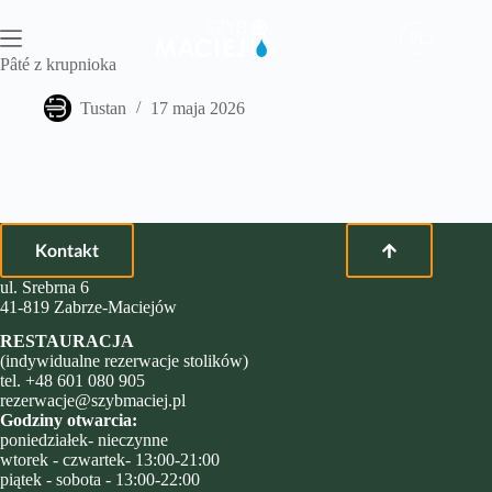
Przejdź
do
PL
treści
Pâté z krupnioka
Tustan
17 maja 2026
Kontakt
ul. Srebrna 6
41-819 Zabrze-Maciejów
RESTAURACJA
(indywidualne rezerwacje stolików)
tel.
+48 601 080 905
rezerwacje@szybmaciej.pl
Godziny otwarcia:
poniedziałek- nieczynne
wtorek - czwartek- 13:00-21:00
piątek - sobota - 13:00-22:00