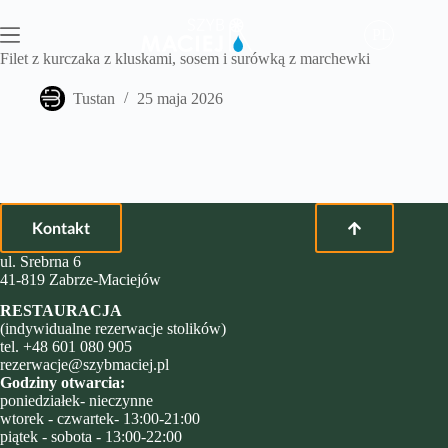
Przejdź
do
PL
treści
Filet z kurczaka z kluskami, sosem i surówką z marchewki
Tustan
25 maja 2026
Kontakt
ul. Srebrna 6
41-819 Zabrze-Maciejów
RESTAURACJA
(indywidualne rezerwacje stolików)
tel.
+48 601 080 905
rezerwacje@szybmaciej.pl
Godziny otwarcia:
poniedziałek- nieczynne
wtorek - czwartek- 13:00-21:00
piątek - sobota - 13:00-22:00