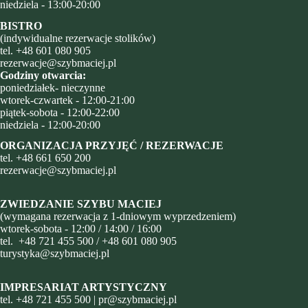
niedziela - 13:00-20:00
BISTRO
(indywidualne rezerwacje stolików)
tel.
+48 601 080 905
rezerwacje@szybmaciej.pl
Godziny otwarcia:
poniedziałek- nieczynne
wtorek-czwartek - 12:00-21:00
piątek-sobota - 12:00-22:00
niedziela - 12:00-20:00
ORGANIZACJA PRZYJĘĆ / REZERWACJE
tel.
+48
661 650 200
rezerwacje@szybmaciej.pl
ZWIEDZANIE SZYBU MACIEJ
(wymagana rezerwacja z 1-dniowym wyprzedzeniem)
wtorek-sobota - 12:00 / 14:00 / 16:00
tel.
+48 721 455 500
/
+48 601 080 905
turystyka@szybmaciej.pl
IMPRESARIAT ARTYSTYCZNY
tel.
+48 721 455 500
|
pr@szybmaciej.pl