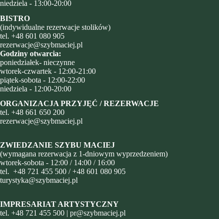
niedziela - 13:00-20:00
BISTRO
(indywidualne rezerwacje stolików)
tel.
+48 601 080 905
rezerwacje@szybmaciej.pl
Godziny otwarcia:
poniedziałek- nieczynne
wtorek-czwartek - 12:00-21:00
piątek-sobota - 12:00-22:00
niedziela - 12:00-20:00
ORGANIZACJA PRZYJĘĆ / REZERWACJE
tel.
+48
661 650 200
rezerwacje@szybmaciej.pl
ZWIEDZANIE SZYBU MACIEJ
(wymagana rezerwacja z 1-dniowym wyprzedzeniem)
wtorek-sobota - 12:00 / 14:00 / 16:00
tel.
+48 721 455 500
/
+48 601 080 905
turystyka@szybmaciej.pl
IMPRESARIAT ARTYSTYCZNY
tel.
+48 721 455 500
|
pr@szybmaciej.pl