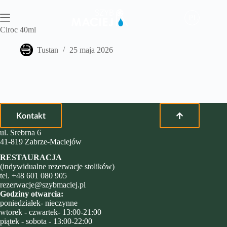
Przejdź
do
PL
treści
Ciroc 40ml
Tustan
25 maja 2026
Kontakt
ul. Srebrna 6
41-819 Zabrze-Maciejów
RESTAURACJA
(indywidualne rezerwacje stolików)
tel.
+48 601 080 905
rezerwacje@szybmaciej.pl
Godziny otwarcia:
poniedziałek- nieczynne
wtorek - czwartek- 13:00-21:00
piątek - sobota - 13:00-22:00