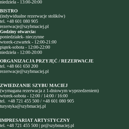
niedziela - 13:00-20:00
BISTRO
(indywidualne rezerwacje stolików)
tel.
+48 601 080 905
rezerwacje@szybmaciej.pl
Godziny otwarcia:
poniedziałek- nieczynne
wtorek-czwartek - 12:00-21:00
piątek-sobota - 12:00-22:00
niedziela - 12:00-20:00
ORGANIZACJA PRZYJĘĆ / REZERWACJE
tel.
+48
661 650 200
rezerwacje@szybmaciej.pl
ZWIEDZANIE SZYBU MACIEJ
(wymagana rezerwacja z 1-dniowym wyprzedzeniem)
wtorek-sobota - 12:00 / 14:00 / 16:00
tel.
+48 721 455 500
/
+48 601 080 905
turystyka@szybmaciej.pl
IMPRESARIAT ARTYSTYCZNY
tel.
+48 721 455 500
|
pr@szybmaciej.pl