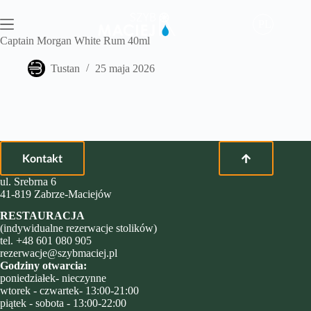
Przejdź
do
PL
treści
Captain Morgan White Rum 40ml
Tustan
25 maja 2026
Kontakt
ul. Srebrna 6
41-819 Zabrze-Maciejów
RESTAURACJA
(indywidualne rezerwacje stolików)
tel.
+48 601 080 905
rezerwacje@szybmaciej.pl
Godziny otwarcia:
poniedziałek- nieczynne
wtorek - czwartek- 13:00-21:00
piątek - sobota - 13:00-22:00