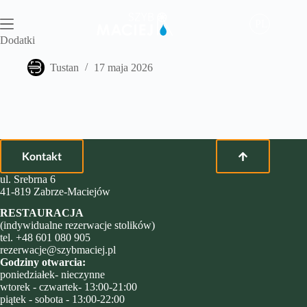
Przejdź
do
PL
treści
Dodatki
Tustan
17 maja 2026
Kontakt
ul. Srebrna 6
41-819 Zabrze-Maciejów
RESTAURACJA
(indywidualne rezerwacje stolików)
tel.
+48 601 080 905
rezerwacje@szybmaciej.pl
Godziny otwarcia:
poniedziałek- nieczynne
wtorek - czwartek- 13:00-21:00
piątek - sobota - 13:00-22:00