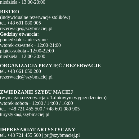
niedziela - 13:00-20:00
BISTRO
(indywidualne rezerwacje stolików)
tel.
+48 601 080 905
rezerwacje@szybmaciej.pl
Godziny otwarcia:
poniedziałek- nieczynne
wtorek-czwartek - 12:00-21:00
piątek-sobota - 12:00-22:00
niedziela - 12:00-20:00
ORGANIZACJA PRZYJĘĆ / REZERWACJE
tel.
+48
661 650 200
rezerwacje@szybmaciej.pl
ZWIEDZANIE SZYBU MACIEJ
(wymagana rezerwacja z 1-dniowym wyprzedzeniem)
wtorek-sobota - 12:00 / 14:00 / 16:00
tel.
+48 721 455 500
/
+48 601 080 905
turystyka@szybmaciej.pl
IMPRESARIAT ARTYSTYCZNY
tel.
+48 721 455 500
|
pr@szybmaciej.pl