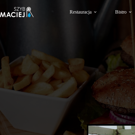
Przejdź
do
Restauracja
Bistro
treści