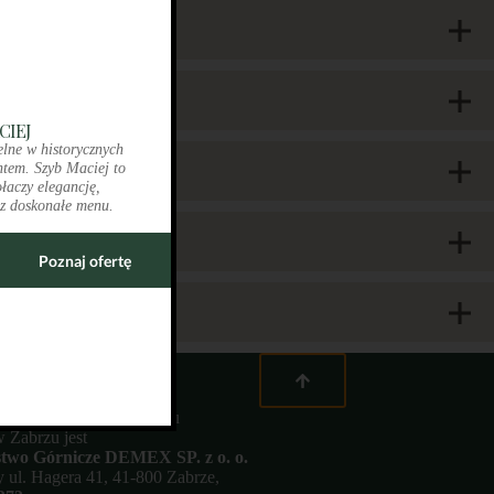
otraw
CIEJ
elne w historycznych
tem. Szyb Maciej to
ołaczy elegancję,
z doskonałe menu.
e
Poznaj ofertę
 Zabytkowego Kompleksu
 Zabrzu jest
stwo Górnicze DEMEX SP. z o. o.
zy ul. Hagera 41, 41-800 Zabrze,