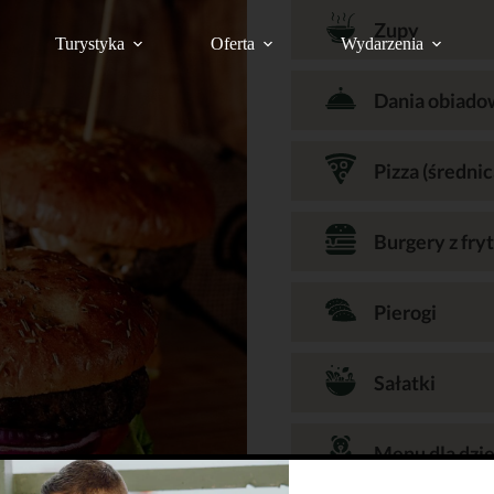
Zupy
Turystyka
Oferta
Wydarzenia
Dania obiado
Pizza (średni
Burgery z fry
Pierogi
Sałatki
Menu dla dzie