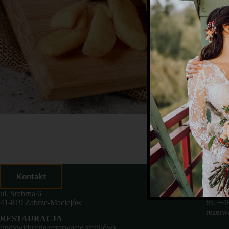
Kontakt
ul. Srebrna 6
ORGA
41-819 Zabrze-Maciejów
tel.
+4
rezerw
RESTAURACJA
(indywidualne rezerwacje stolików)