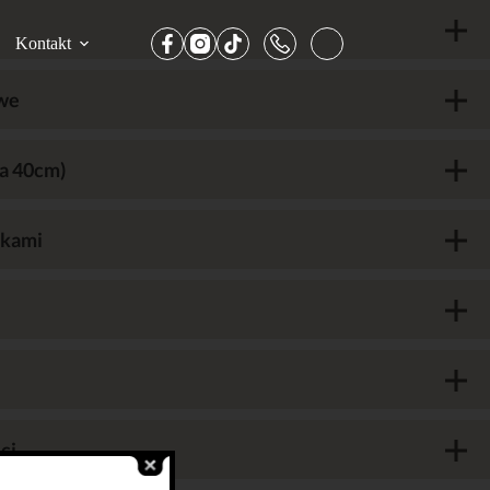
Kontakt
we
ca 40cm)
tkami
ci