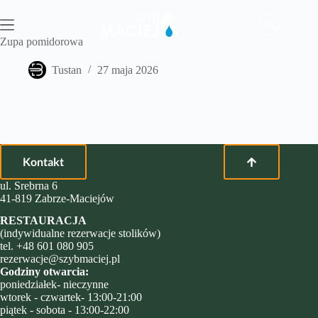
Przejdź
do
PL
treści
Zupa pomidorowa
Tustan
27 maja 2026
Kontakt
ul. Srebrna 6
41-819 Zabrze-Maciejów
RESTAURACJA
(indywidualne rezerwacje stolików)
tel.
+48 601 080 905
rezerwacje@szybmaciej.pl
Godziny otwarcia:
poniedziałek- nieczynne
wtorek - czwartek- 13:00-21:00
piątek - sobota - 13:00-22:00