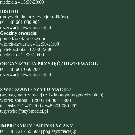
niedziela - 13:00-20:00
BISTRO
(indywidualne rezerwacje stolików)
tel.
+48 601 080 905
rezerwacje@szybmaciej.pl
Godziny otwarcia:
poniedziałek- nieczynne
wtorek-czwartek - 12:00-21:00
piątek-sobota - 12:00-22:00
niedziela - 12:00-20:00
ORGANIZACJA PRZYJĘĆ / REZERWACJE
tel.
+48
661 650 200
rezerwacje@szybmaciej.pl
ZWIEDZANIE SZYBU MACIEJ
(wymagana rezerwacja z 1-dniowym wyprzedzeniem)
wtorek-sobota - 12:00 / 14:00 / 16:00
tel.
+48 721 455 500
/
+48 601 080 905
turystyka@szybmaciej.pl
IMPRESARIAT ARTYSTYCZNY
tel.
+48 721 455 500
|
pr@szybmaciej.pl