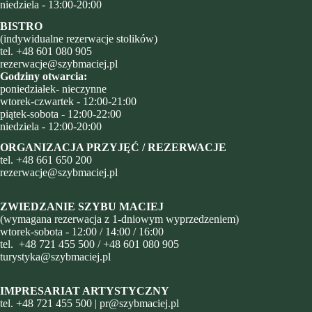
niedziela - 13:00-20:00
BISTRO
(indywidualne rezerwacje stolików)
tel.
+48 601 080 905
rezerwacje@szybmaciej.pl
Godziny otwarcia:
poniedziałek- nieczynne
wtorek-czwartek - 12:00-21:00
piątek-sobota - 12:00-22:00
niedziela - 12:00-20:00
ORGANIZACJA PRZYJĘĆ / REZERWACJE
tel.
+48
661 650 200
rezerwacje@szybmaciej.pl
ZWIEDZANIE SZYBU MACIEJ
(wymagana rezerwacja z 1-dniowym wyprzedzeniem)
wtorek-sobota - 12:00 / 14:00 / 16:00
tel.
+48 721 455 500
/
+48 601 080 905
turystyka@szybmaciej.pl
IMPRESARIAT ARTYSTYCZNY
tel.
+48 721 455 500
|
pr@szybmaciej.pl