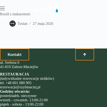
Przejdź
do
PL
treści
Rosół z makaronem
Tustan
27 maja 2026
Kontakt
ul. Srebrna 6
41-819 Zabrze-Maciejów
RESTAURACJA
(indywidualne rezerwacje stolików)
tel.
+48 601 080 905
rezerwacje@szybmaciej.pl
Godziny otwarcia:
poniedziałek- nieczynne
wtorek - czwartek- 13:00-21:00
piątek - sobota - 13:00-22:00