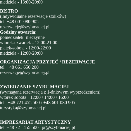
niedziela - 13:00-20:00
BISTRO
(indywidualne rezerwacje stolików)
tel.
+48 601 080 905
rezerwacje@szybmaciej.pl
Godziny otwarcia:
poniedziałek- nieczynne
wtorek-czwartek - 12:00-21:00
piątek-sobota - 12:00-22:00
niedziela - 12:00-20:00
ORGANIZACJA PRZYJĘĆ / REZERWACJE
tel.
+48
661 650 200
rezerwacje@szybmaciej.pl
ZWIEDZANIE SZYBU MACIEJ
(wymagana rezerwacja z 1-dniowym wyprzedzeniem)
wtorek-sobota - 12:00 / 14:00 / 16:00
tel.
+48 721 455 500
/
+48 601 080 905
turystyka@szybmaciej.pl
IMPRESARIAT ARTYSTYCZNY
tel.
+48 721 455 500
|
pr@szybmaciej.pl