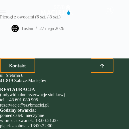
Przejdź
do
PL
treści
Pierogi z owocami (6 szt. / 8 szt.)
Tustan
27 maja 2026
Kontakt
ul. Srebrna 6
41-819 Zabrze-Maciejów
RESTAURACJA
(indywidualne rezerwacje stolików)
tel.
+48 601 080 905
rezerwacje@szybmaciej.pl
Godziny otwarcia:
poniedziałek- nieczynne
wtorek - czwartek- 13:00-21:00
piątek - sobota - 13:00-22:00