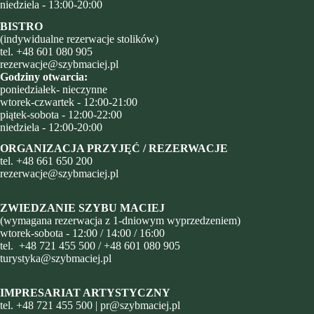
niedziela - 13:00-20:00
BISTRO
(indywidualne rezerwacje stolików)
tel.
+48 601 080 905
rezerwacje@szybmaciej.pl
Godziny otwarcia:
poniedziałek- nieczynne
wtorek-czwartek - 12:00-21:00
piątek-sobota - 12:00-22:00
niedziela - 12:00-20:00
ORGANIZACJA PRZYJĘĆ / REZERWACJE
tel.
+48
661 650 200
rezerwacje@szybmaciej.pl
ZWIEDZANIE SZYBU MACIEJ
(wymagana rezerwacja z 1-dniowym wyprzedzeniem)
wtorek-sobota - 12:00 / 14:00 / 16:00
tel.
+48 721 455 500
/
+48 601 080 905
turystyka@szybmaciej.pl
IMPRESARIAT ARTYSTYCZNY
tel.
+48 721 455 500
|
pr@szybmaciej.pl