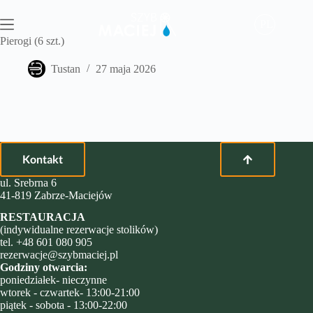
Przejdź
do
PL
treści
Pierogi (6 szt.)
Tustan
27 maja 2026
Kontakt
ul. Srebrna 6
41-819 Zabrze-Maciejów
RESTAURACJA
(indywidualne rezerwacje stolików)
tel.
+48 601 080 905
rezerwacje@szybmaciej.pl
Godziny otwarcia:
poniedziałek- nieczynne
wtorek - czwartek- 13:00-21:00
piątek - sobota - 13:00-22:00