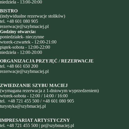
niedziela - 13:00-20:00
BISTRO
(indywidualne rezerwacje stolików)
tel.
+48 601 080 905
rezerwacje@szybmaciej.pl
Godziny otwarcia:
poniedziałek- nieczynne
wtorek-czwartek - 12:00-21:00
piątek-sobota - 12:00-22:00
niedziela - 12:00-20:00
ORGANIZACJA PRZYJĘĆ / REZERWACJE
tel.
+48
661 650 200
rezerwacje@szybmaciej.pl
ZWIEDZANIE SZYBU MACIEJ
(wymagana rezerwacja z 1-dniowym wyprzedzeniem)
wtorek-sobota - 12:00 / 14:00 / 16:00
tel.
+48 721 455 500
/
+48 601 080 905
turystyka@szybmaciej.pl
IMPRESARIAT ARTYSTYCZNY
tel.
+48 721 455 500
|
pr@szybmaciej.pl