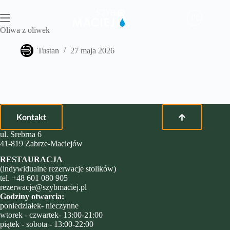
Przejdź
do
PL
treści
Oliwa z oliwek
Tustan
27 maja 2026
Kontakt
ul. Srebrna 6
41-819 Zabrze-Maciejów
RESTAURACJA
(indywidualne rezerwacje stolików)
tel.
+48 601 080 905
rezerwacje@szybmaciej.pl
Godziny otwarcia:
poniedziałek- nieczynne
wtorek - czwartek- 13:00-21:00
piątek - sobota - 13:00-22:00