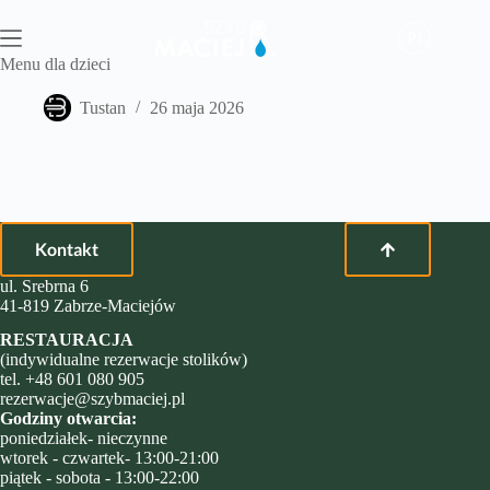
Przejdź
do
PL
treści
Menu dla dzieci
Tustan
26 maja 2026
Kontakt
ul. Srebrna 6
41-819 Zabrze-Maciejów
RESTAURACJA
(indywidualne rezerwacje stolików)
tel.
+48 601 080 905
rezerwacje@szybmaciej.pl
Godziny otwarcia:
poniedziałek- nieczynne
wtorek - czwartek- 13:00-21:00
piątek - sobota - 13:00-22:00