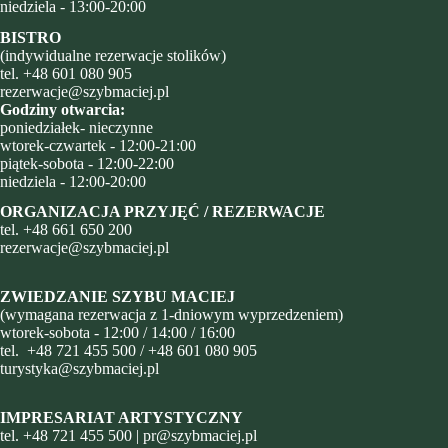
niedziela - 13:00-20:00
BISTRO
(indywidualne rezerwacje stolików)
tel.
+48 601 080 905
rezerwacje@szybmaciej.pl
Godziny otwarcia:
poniedziałek- nieczynne
wtorek-czwartek - 12:00-21:00
piątek-sobota - 12:00-22:00
niedziela - 12:00-20:00
ORGANIZACJA PRZYJĘĆ / REZERWACJE
tel.
+48
661 650 200
rezerwacje@szybmaciej.pl
ZWIEDZANIE SZYBU MACIEJ
(wymagana rezerwacja z 1-dniowym wyprzedzeniem)
wtorek-sobota - 12:00 / 14:00 / 16:00
tel.
+48 721 455 500
/
+48 601 080 905
turystyka@szybmaciej.pl
IMPRESARIAT ARTYSTYCZNY
tel.
+48 721 455 500
|
pr@szybmaciej.pl