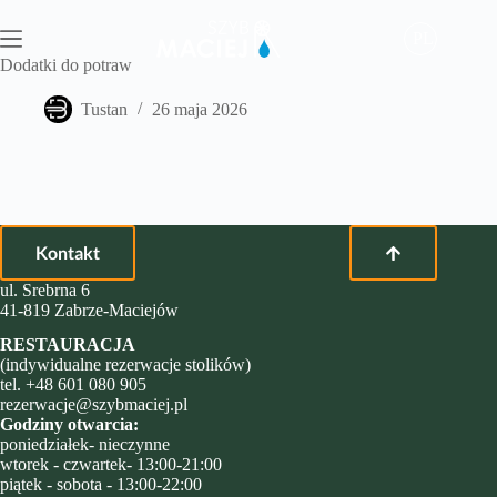
Przejdź
do
PL
treści
Dodatki do potraw
Tustan
26 maja 2026
Kontakt
ul. Srebrna 6
41-819 Zabrze-Maciejów
RESTAURACJA
(indywidualne rezerwacje stolików)
tel.
+48 601 080 905
rezerwacje@szybmaciej.pl
Godziny otwarcia:
poniedziałek- nieczynne
wtorek - czwartek- 13:00-21:00
piątek - sobota - 13:00-22:00